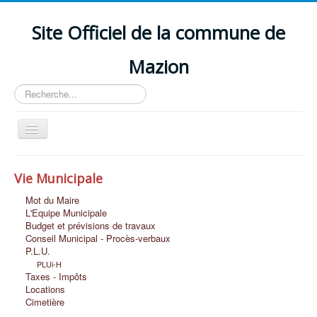
Site Officiel de la commune de
Mazion
Rechercher
Basculer
la
navigation
Accueil
Vie Municipale
Découvrir MAZION
Mot du Maire
Vie Scolaire et Petite Enfance
L'Equipe Municipale
Budget et prévisions de travaux
Vie Economique
Conseil Municipal - Procès-verbaux
P.L.U.
Vie Associative et Loisirs
PLUi-H
Taxes - Impôts
Vie Sociale
Locations
Cimetière
Nous Contacter