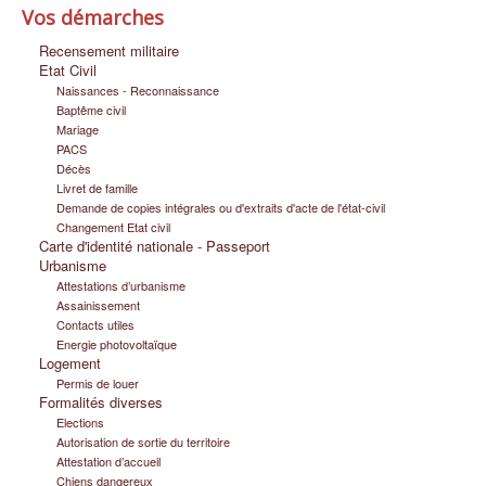
Vos démarches
Infos pratiques
Recensement militaire
Etat Civil
Naissances - Reconnaissance
Baptême civil
Mariage
PACS
Décès
Livret de famille
Demande de copies intégrales ou d'extraits d'acte de l'état-civil
Changement Etat civil
Carte d'identité nationale - Passeport
Urbanisme
Attestations d’urbanisme
Assainissement
Contacts utiles
Energie photovoltaïque
Logement
Permis de louer
Formalités diverses
Elections
Autorisation de sortie du territoire
Attestation d’accueil
Chiens dangereux