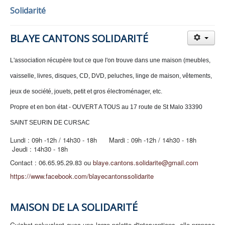
Solidarité
BLAYE CANTONS SOLIDARITÉ
L'association récupère tout ce que l'on trouve dans une maison (meubles,
vaisselle, livres, disques, CD, DVD, peluches, linge de maison, vêtements,
jeux de société, jouets, petit et gros électroménager, etc.
Propre et en bon état -
OUVERT A TOUS au 17 route de St Malo 33390
SAINT SEURIN DE CURSAC
Lundi : 09h -12h / 14h30 - 18h Mardi : 09h -12h / 14h30 - 18h
Jeudi : 14h30 - 18h
Contact : 06.65.95.29.83 ou
blaye.cantons.solidarite@gmail.com
https://www.facebook.com/blayecantonssolidarite
MAISON DE LA SOLIDARITÉ
Guichet polyvalent avec une large palette d'interventions, elle propose