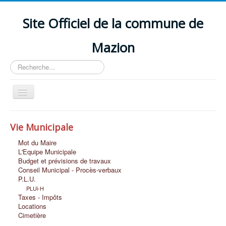
Site Officiel de la commune de
Mazion
Rechercher
Basculer
la
navigation
Accueil
Vie Municipale
Découvrir MAZION
Mot du Maire
Vie Scolaire et Petite Enfance
L'Equipe Municipale
Budget et prévisions de travaux
Vie Economique
Conseil Municipal - Procès-verbaux
P.L.U.
Vie Associative et Loisirs
PLUi-H
Taxes - Impôts
Vie Sociale
Locations
Cimetière
Nous Contacter