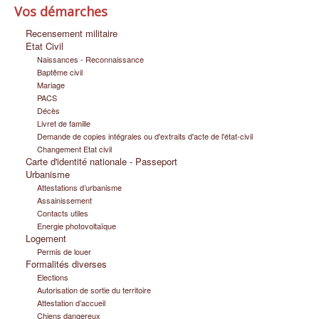
Vos démarches
Infos pratiques
Recensement militaire
Etat Civil
Naissances - Reconnaissance
Baptême civil
Mariage
PACS
Décès
Livret de famille
Demande de copies intégrales ou d'extraits d'acte de l'état-civil
Changement Etat civil
Carte d'identité nationale - Passeport
Urbanisme
Attestations d’urbanisme
Assainissement
Contacts utiles
Energie photovoltaïque
Logement
Permis de louer
Formalités diverses
Elections
Autorisation de sortie du territoire
Attestation d’accueil
Chiens dangereux