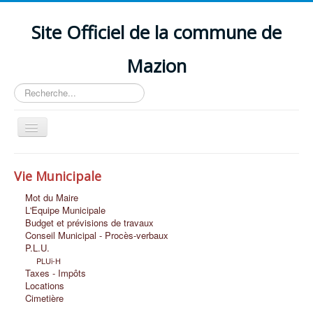
Site Officiel de la commune de
Mazion
Rechercher
Basculer
la
navigation
Accueil
Vie Municipale
Découvrir MAZION
Mot du Maire
Vie Scolaire et Petite Enfance
L'Equipe Municipale
Budget et prévisions de travaux
Vie Economique
Conseil Municipal - Procès-verbaux
P.L.U.
Vie Associative et Loisirs
PLUi-H
Taxes - Impôts
Vie Sociale
Locations
Cimetière
Nous Contacter