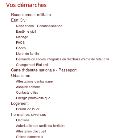
Vos démarches
Infos pratiques
Recensement militaire
Etat Civil
Naissances - Reconnaissance
Baptême civil
Mariage
PACS
Décès
Livret de famille
Demande de copies intégrales ou d'extraits d'acte de l'état-civil
Changement Etat civil
Carte d'identité nationale - Passeport
Urbanisme
Attestations d’urbanisme
Assainissement
Contacts utiles
Energie photovoltaïque
Logement
Permis de louer
Formalités diverses
Elections
Autorisation de sortie du territoire
Attestation d’accueil
Chiens dangereux