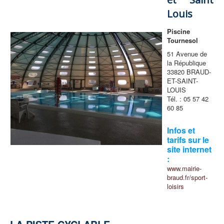
Louis
Piscine
Tournesol
51 Avenue de
la République
33820 BRAUD-
ET-SAINT-
LOUIS
Tél. : 05 57 42
60 85
Infos et
tarifs sur le
site internet
:
www.mairie-
braud.fr/sport-
loisirs