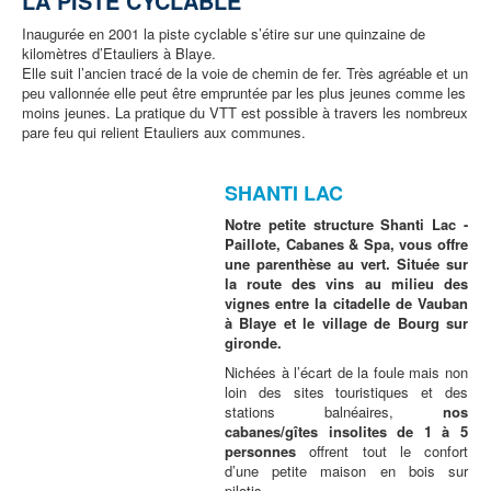
LA PISTE CYCLABLE
Inaugurée en 2001 la piste cyclable s’étire sur une quinzaine de
kilomètres d’Etauliers à Blaye.
Elle suit l’ancien tracé de la voie de chemin de fer. Très agréable et un
peu vallonnée elle peut être empruntée par les plus jeunes comme les
moins jeunes. La pratique du VTT est possible à travers les nombreux
pare feu qui relient Etauliers aux communes.
SHANTI LAC
Notre petite structure Shanti Lac -
Paillote, Cabanes & Spa, vous offre
une parenthèse au vert. Située sur
la route des vins au milieu des
vignes entre la citadelle de Vauban
à Blaye et le village de Bourg sur
gironde.
Nichées à l’écart de la foule mais non
loin des sites touristiques et des
stations balnéaires,
nos
cabanes/gîtes insolites de 1 à 5
personnes
offrent tout le confort
d’une petite maison en bois sur
pilotis.