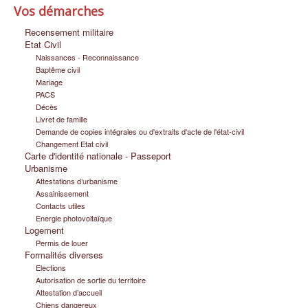
Vos démarches
Infos pratiques
Recensement militaire
Etat Civil
Naissances - Reconnaissance
Baptême civil
Mariage
PACS
Décès
Livret de famille
Demande de copies intégrales ou d'extraits d'acte de l'état-civil
Changement Etat civil
Carte d'identité nationale - Passeport
Urbanisme
Attestations d’urbanisme
Assainissement
Contacts utiles
Energie photovoltaïque
Logement
Permis de louer
Formalités diverses
Elections
Autorisation de sortie du territoire
Attestation d’accueil
Chiens dangereux