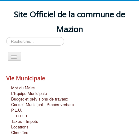
Site Officiel de la commune de
Mazion
Rechercher
Basculer
la
navigation
Accueil
Vie Municipale
Découvrir MAZION
Mot du Maire
Vie Scolaire et Petite Enfance
L'Equipe Municipale
Budget et prévisions de travaux
Vie Economique
Conseil Municipal - Procès-verbaux
P.L.U.
Vie Associative et Loisirs
PLUi-H
Taxes - Impôts
Vie Sociale
Locations
Cimetière
Nous Contacter