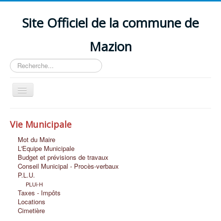
Site Officiel de la commune de
Mazion
Rechercher
Basculer
la
navigation
Accueil
Vie Municipale
Découvrir MAZION
Mot du Maire
Vie Scolaire et Petite Enfance
L'Equipe Municipale
Budget et prévisions de travaux
Vie Economique
Conseil Municipal - Procès-verbaux
P.L.U.
Vie Associative et Loisirs
PLUi-H
Taxes - Impôts
Vie Sociale
Locations
Cimetière
Nous Contacter