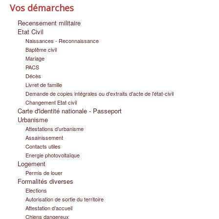
Vos démarches
Infos pratiques
Recensement militaire
Etat Civil
Naissances - Reconnaissance
Baptême civil
Mariage
PACS
Décès
Livret de famille
Demande de copies intégrales ou d'extraits d'acte de l'état-civil
Changement Etat civil
Carte d'identité nationale - Passeport
Urbanisme
Attestations d’urbanisme
Assainissement
Contacts utiles
Energie photovoltaïque
Logement
Permis de louer
Formalités diverses
Elections
Autorisation de sortie du territoire
Attestation d’accueil
Chiens dangereux