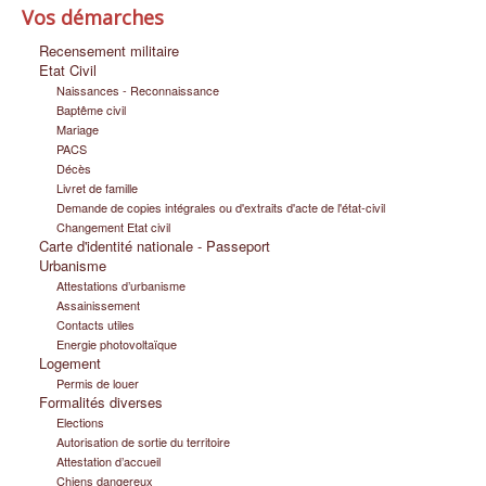
Vos démarches
Infos pratiques
Recensement militaire
Etat Civil
Naissances - Reconnaissance
Baptême civil
Mariage
PACS
Décès
Livret de famille
Demande de copies intégrales ou d'extraits d'acte de l'état-civil
Changement Etat civil
Carte d'identité nationale - Passeport
Urbanisme
Attestations d’urbanisme
Assainissement
Contacts utiles
Energie photovoltaïque
Logement
Permis de louer
Formalités diverses
Elections
Autorisation de sortie du territoire
Attestation d’accueil
Chiens dangereux