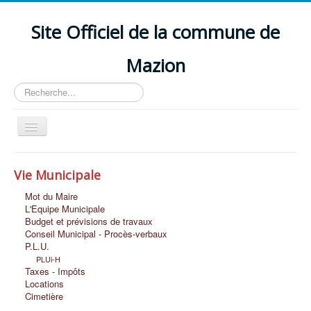
Site Officiel de la commune de
Mazion
Rechercher
Basculer
la
navigation
Accueil
Vie Municipale
Découvrir MAZION
Mot du Maire
Vie Scolaire et Petite Enfance
L'Equipe Municipale
Budget et prévisions de travaux
Vie Economique
Conseil Municipal - Procès-verbaux
P.L.U.
Vie Associative et Loisirs
PLUi-H
Taxes - Impôts
Vie Sociale
Locations
Cimetière
Nous Contacter